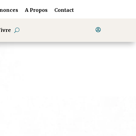
nnonces
A Propos
Contact
ivre