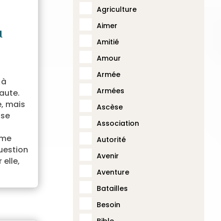
Agriculture
Aimer
u
Amitié
Amour
Armée
 à
Armées
faute.
e, mais
Ascèse
nse
Association
mme
Autorité
question
Avenir
 elle,
Aventure
Batailles
Besoin
Bible