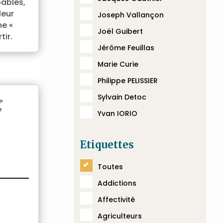
pables,
leur
Joseph Vallançon
me «
Joël Guibert
tir.
Jérôme Feuillas
Marie Curie
Philippe PELISSIER
Sylvain Detoc
Yvan IORIO
Etiquettes
Toutes
Addictions
Affectivité
Agriculteurs